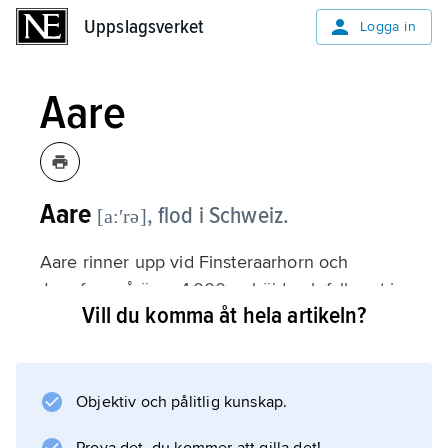
Uppslagsverket
Uppslagsverket
Logga in
Aare
Aare
,
flod i Schweiz.
[a:ʹrə]
Aare rinner upp vid Finsteraarhorn och
Jungfrau på över 4 000 m höjd och faller ut i
Vill du komma åt hela artikeln?
Rhen vid gränsen till Tyskland. De största
tillflödena är Orbe, Sarine (Saane), Reuss och
Limmat. Aare, som avvattnar ett 17 780 km
2
Objektiv och pålitlig kunskap.
stort område, har stor slamtransport. Längd:
282 km.