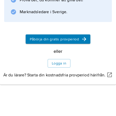
Prova det, du kommer att gilla det!
Marknadsledare i Sverige.
Information om artikeln
Påbörja din gratis provperiod
eller
Logga in
Är du lärare? Starta din kostnadsfria provperiod härifrån.