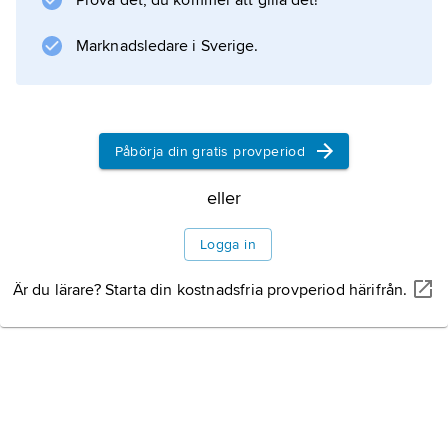
Prova det, du kommer att gilla det!
Marknadsledare i Sverige.
Påbörja din gratis provperiod
eller
Logga in
Är du lärare? Starta din kostnadsfria provperiod härifrån.