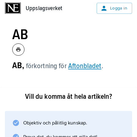
Uppslagsverket
Uppslagsverket
Logga in
AB
AB,
förkortning för
Aftonbladet
.
Vill du komma åt hela artikeln?
Information om artikeln
Objektiv och pålitlig kunskap.