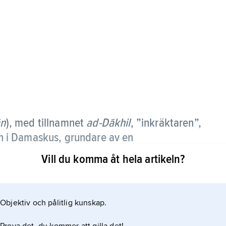
ān
), med tillnamnet
ad-Dākhil
, ”inkräktaren”,
 i Damaskus, grundare av en
).
Vill du komma åt hela artikeln?
fatet och sökte döda alla tänkbara umayyadiska
till Spanien, besegrade guvernören i Andalusien
Objektiv och pålitlig kunskap.