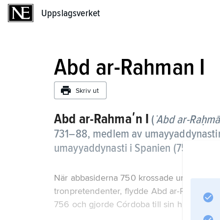
Uppslagsverket
Uppslagsverket
Abd ar-Rahman I
Skriv ut
Abd ar-Rahmaʹn I
(
˙Abd ar-Raḥm
731–88, medlem av umayyaddynastin
umayyaddynasti i Spanien (756–1031
När abbasiderna 750 krossade umayyadkali
tronpretendenter, flydde Abd ar-Rahman I 
756 och gjorde Córdoba till sin huvudstad.