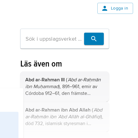
Logga in
Läs även om
Abd ar-Rahman III
(
˙Abd ar-Raḥmān
ibn Muḥammad
), 891–961, emir av
Córdoba 912–61, den främste
härskaren av den spanska, islamiska
umayyaddynastin (756–1031), antog
Abd ar-Rahman ibn Abd Allah
(
˙Abd
titeln kalif 929.
ar-Raḥmān ibn ˙Abd Allāh al-Ghāfiqī
),
död 732, islamisk styresman i
Andalusien 730–32.