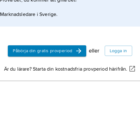
Prova det, du kommer att gilla det!
Marknadsledare i Sverige.
eller
Påbörja din gratis provperiod
Logga in
Är du lärare? Starta din kostnadsfria provperiod härifrån.