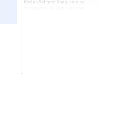
Abd ar-Rahman Khan,
emir av
Afghanistan, se
Abdor Rahman
Khan
.
Arif, Abd ar-Rahman,
˙Abd ar-
Rahman ˙Arif
, 1916–2007, irakisk
militär och politiker, president 1966–
68.
Abd ar-Rahman ibn Hisham
(
˙Abd
ar-Raḥmān ibn Hishām
), född 1789
eller 1790, död 1859, sultan av
Marocko 1822–59.
umayyaddynastin,
umayyaderna
, i
muslimernas imperium den första
egentliga dynastin, som regerade
644–656 och 661–750.
Munif
,
Abd ar-Rahman,
1933–2005,
saudisk-irakisk författare.