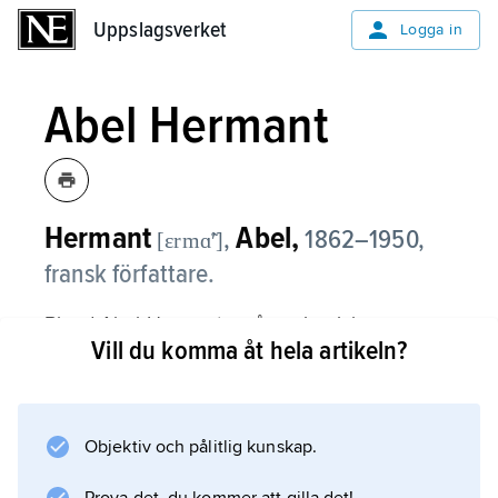
Uppslagsverket
Uppslagsverket
Logga in
Abel Hermant
Hermant
Abel,
,
1862–1950,
[ɛrmɑ̃ʹ]
fransk författare.
Bland Abel Hermants många ironiska
Vill du komma åt hela artikeln?
sedeskildringar, som gjorde stor succé, märks
Les Transatlantiques
(’Atlantångarna’, 1897) och
La Dernière Incarnation de monsieur de
Objektiv och pålitlig kunskap.
Courpière