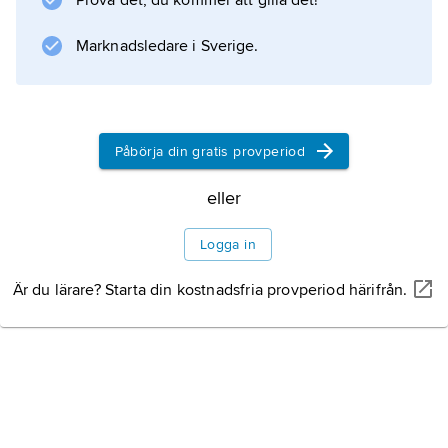
Prova det, du kommer att gilla det!
(’Herr Courpières sista inkarnation’, 1937).
Under pseudonymen
Marknadsledare i Sverige.
Lancelot
publicerade Hermant verk ägnade stilistiska
problem. Han dömdes 1944 för samarbete
med Pétain-regimen och uteslöts ur Franska
Påbörja din gratis provperiod
eller
Information om artikeln
Logga in
Är du lärare? Starta din kostnadsfria provperiod härifrån.