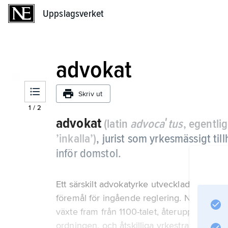
Uppslagsverket
Uppslagsverket
advokat
Skriv ut
1
/
2
advokat
(latin
advocaʹtus
, egentlig
’inkalla’)
,
jurist som yrkesmässigt ti
inför domstol.
Ett särskilt advokatyrke utvecklades redan 
föremål för ingående reglering. När den vä
växte fram från 1100-talet, återupptogs my
ordningen, och åtskilliga yrkestraditioner ä