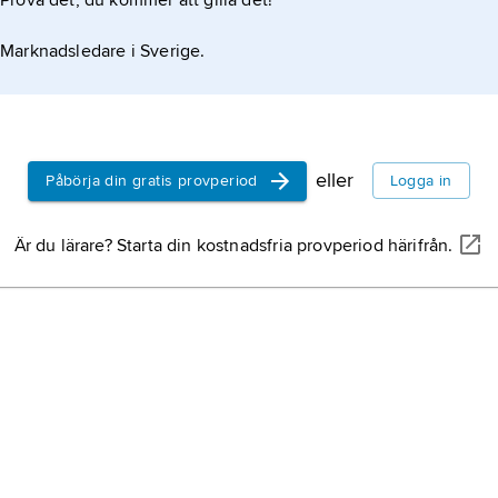
Prova det, du kommer att gilla det!
Marknadsledare i Sverige.
eller
Påbörja din gratis provperiod
Logga in
Är du lärare? Starta din kostnadsfria provperiod härifrån.