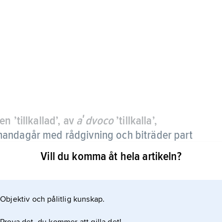
en ’tillkallad’, av
aʹdvoco
’tillkalla’,
llhandagår med rådgivning och biträder part
Vill du komma åt hela artikeln?
i det gamla Rom. Mot slutet av kejsartiden blev det
steuropeiska juridiken på romerskrättslig grund
Objektiv och pålitlig kunskap.
cket av regler och termer från den antika
r alltjämt levande på många håll.