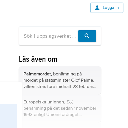
Logga in
Läs även om
Palmemordet,
benämning på
mordet på statsminister
Olof Palme
,
vilken strax före midnatt 28 februari
1986 sköts till döds på Sveavägen i
Stockholm.
Europeiska unionen,
EU
,
benämning på det sedan 1 november
1993 enligt Unionsfördraget
(Maastrichtfördraget) fördjupade och
utvidgade samarbetet mellan