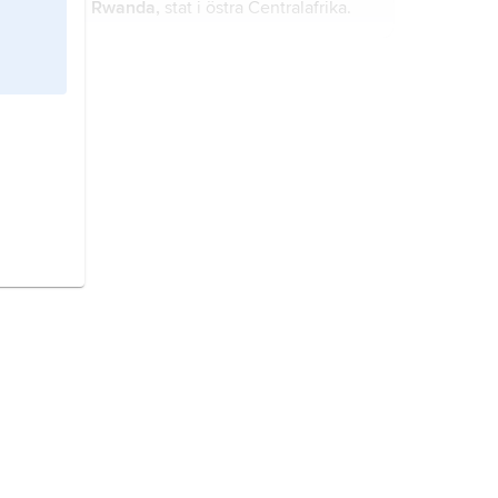
Rwanda,
stat i östra Centralafrika.
europeiska stater (27 stater sedan
2020).
demokrati
har den språkliga
betydelsen folkmakt eller folkstyre.
Kosovo
, albanska
Kosova
, land på
Balkanhalvön.
Pakistan,
stat i södra Asien.
Kenya,
stat i östra Afrika.
Afghanistan,
stat i sydvästra Asien.
Venezuela
, stat i norra Sydamerika.