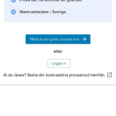
Prova det, du kommer att gilla det!
Marknadsledare i Sverige.
Påbörja din gratis provperiod
eller
Logga in
Är du lärare? Starta din kostnadsfria provperiod härifrån.