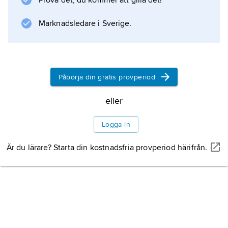
Prova det, du kommer att gilla det!
Marknadsledare i Sverige.
Påbörja din gratis provperiod
eller
Logga in
Är du lärare? Starta din kostnadsfria provperiod härifrån.