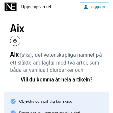
Uppslagsverket
Uppslagsverket
Logga in
Aix
Aix
i
, det vetenskapliga namnet på
[a
ks]
ett släkte andfåglar med två arter, som
båda är vanliga i djurparker och
fågeldammar, även i Sverige; brudand
Vill du komma åt hela artikeln?
förekommer naturligen i Nordamerika
och mandarinand i Central- och
Östasien.
Objektiv och pålitlig kunskap.