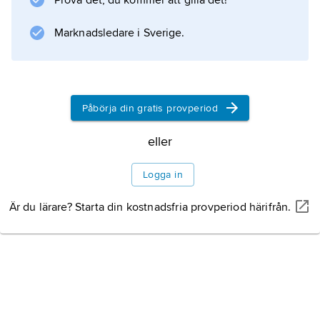
Prova det, du kommer att gilla det!
Marknadsledare i Sverige.
Information om artikeln
Påbörja din gratis provperiod
eller
Logga in
Är du lärare? Starta din kostnadsfria provperiod härifrån.