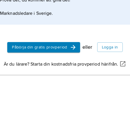
Prova det, du kommer att gilla det!
Marknadsledare i Sverige.
eller
Påbörja din gratis provperiod
Logga in
Är du lärare? Starta din kostnadsfria provperiod härifrån.