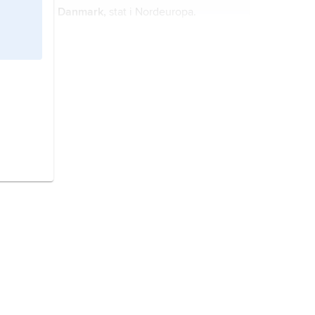
Danmark,
stat i Nordeuropa.
Tyskland,
republik i norra
Mellaneuropa.
USA,
Amerikas förenta stater
,
Förenta staterna
, stat i Nordamerika;
2
9,8 miljoner km
(därav 0,7 miljoner
2
km
vatten), 336,6 miljoner invånare
(2024).