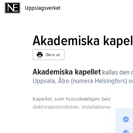
Uppslagsverket
Uppslagsverket
Akademiska kapel
Skriv ut
Akademiska kapellet
kallas den 
Uppsala, Åbo (numera Helsingfors) oc
Kapellet, som huvudsakligen består av mus
doktorspromotioner, installationer m.fl. uni