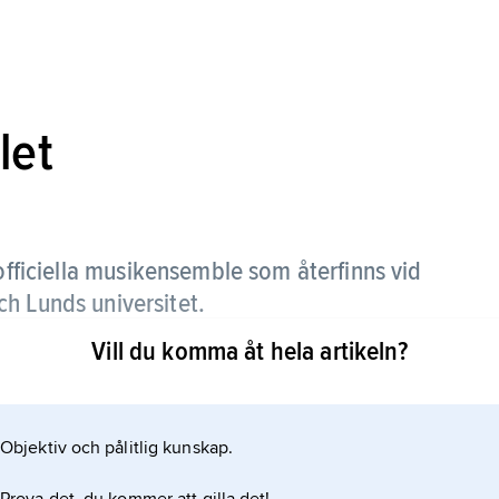
let
officiella musikensemble som återfinns vid
h Lunds universitet.
Vill du komma åt hela artikeln?
icerande studenter och lärare, framträder vid
versitetshögtider samt vid konserter.
Objektiv och pålitlig kunskap.