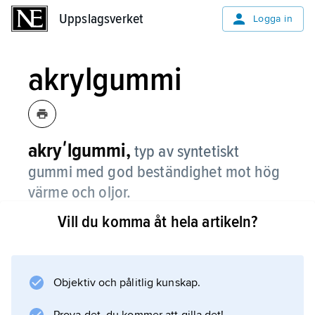
Uppslagsverket
Uppslagsverket
Logga in
akrylgummi
akryʹlgummi,
typ av syntetiskt
gummi med god beständighet mot hög
värme och oljor.
Vill du komma åt hela artikeln?
Akrylgummi är en sampolymer mellan
vanligtvis etylakrylat och kloretylvinyleter.
Akrylgummi används framför allt i tätningar,
exempelvis O-ringar och packningar, på grund
Objektiv och pålitlig kunskap.
av sin beständighet mot svavel och oljor vid