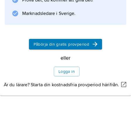
Prova det, du kommer att gilla det!
förhöjda temperaturer. Gummitypen kan
användas vid temperaturer upp till 175 °C.
Marknadsledare i Sverige.
Egenskaperna försämras vid kyla, och
materialet kan i allmänhet inte användas
Påbörja din gratis provperiod
Information om artikeln
eller
Logga in
Är du lärare? Starta din kostnadsfria provperiod härifrån.