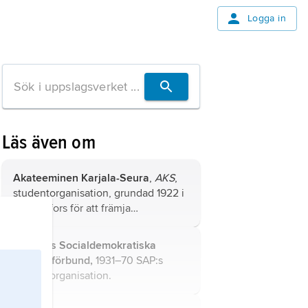
Logga in
Läs även om
Akateeminen Karjala-Seura
,
AKS
,
studentorganisation, grundad 1922 i
Helsingfors för att främja
bildningsarbete bland flyktingar från
den i Sovjetunionen belägna delen
Sveriges Socialdemokratiska
av Karelen.
Studentförbund,
1931–70 SAP:s
studentorganisation.