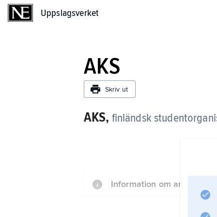
Uppslagsverket
Uppslagsverket
AKS
Skriv ut
AKS,
finländsk studentorgani
Information om artikeln