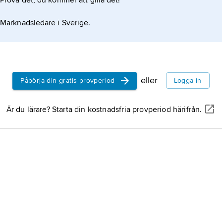
Prova det, du kommer att gilla det!
Marknadsledare i Sverige.
eller
Påbörja din gratis provperiod
Logga in
Är du lärare? Starta din kostnadsfria provperiod härifrån.