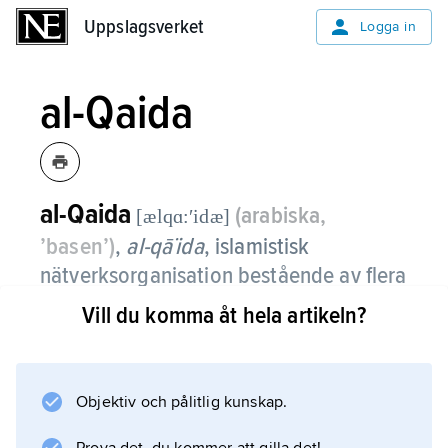
Uppslagsverket
Uppslagsverket
Logga in
al-Qaida
al-Qaida
(arabiska,
[ælqɑ:ʹidæ]
’basen’)
,
al-qā˙ida
,
islamistisk
nätverksorganisation bestående av flera
militanta sunnitiska grupper.
Vill du komma åt hela artikeln?
al-Qaida har en svåröverskådlig
organisationsstruktur med förgreningar (så
kallade celler) i många länder i olika delar av
Objektiv och pålitlig kunskap.
världen, inklusive Europa och USA. 1996–