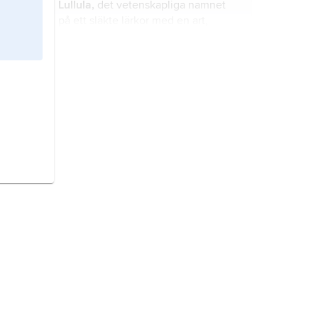
Lullula,
det vetenskapliga namnet
på ett släkte lärkor med en art,
trädlärka.
Chersophilus,
det vetenskapliga
namnet på ett släkte i fågelfamiljen
lärkor med en art,
dupontlärka
.
Huso,
det vetenskapliga namnet på
ett släkte störfiskar med två arter,
varav den ena är hus.
Isurus,
det vetenskapliga namnet på
ett släkte jättehajar med två arter,
varav den ena är
mako
.
Alytes,
det vetenskapliga namnet på
ett släkte grodor med två arter, varav
den ena är
barnmorskegroda
.