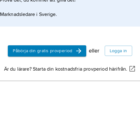
Prova det, du kommer att gilla det!
Marknadsledare i Sverige.
eller
Påbörja din gratis provperiod
Logga in
Är du lärare? Starta din kostnadsfria provperiod härifrån.