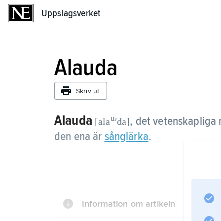
Uppslagsverket
Uppslagsverket
Alauda
Skriv ut
Alauda
u
,
det vetenskapliga 
[ala
ʹda]
den ena är
sånglärka
.
Information om artikeln