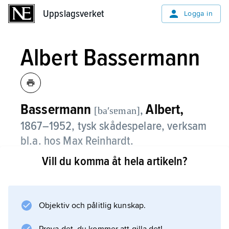
Uppslagsverket
Uppslagsverket
Logga in
Albert Bassermann
Bassermann
Albert,
,
[baʹsɐman]
1867–1952, tysk skådespelare, verksam
bl.a. hos Max Reinhardt.
Vill du komma åt hela artikeln?
Bassermann tolkade med intensiv kraft
moderna och klassiska karaktärsroller som
Mefistofeles (i ”Faust”) och Hamlet. Under
nazitiden verkade han framför allt i USA.
Objektiv och pålitlig kunskap.