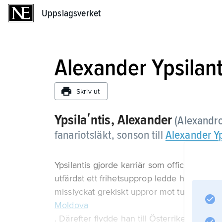
Uppslagsverket
Uppslagsverket
Alexander Ypsilant
Skriv ut
Ypsilaʹntis, Alexander
(Alexandro
fanariotsläkt, sonson till
Alexander Yp
Ypsilantis gjorde karriär som officer i rysk 
utfärdat ett frihetsupprop ledde han 1821 so
misslyckat grekiskt uppror mot turkarna i
Moldova
. Därefter flydde han till Österrike, där han 