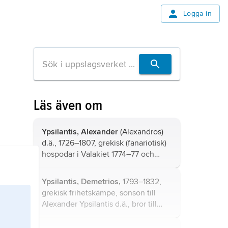
Logga in
Läs även om
Ypsilantis, Alexander
(Alexandros)
d.ä., 1726–1807, grekisk (fanariotisk)
hospodar i Valakiet 1774–77 och
1796–97, i Moldova 1786–88.
Ypsilantis, Demetrios,
1793–1832,
grekisk frihetskämpe, sonson till
Alexander Ypsilantis d.ä., bror till
Alexander Ypsilantis d.y.