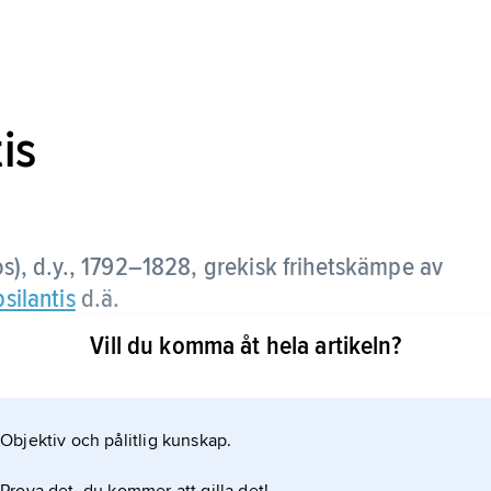
is
s), d.y.,
1792–1828, grekisk frihetskämpe av
silantis
d.ä.
Vill du komma åt hela artikeln?
tjänst och deltog i Napoleonkrigen. Efter att ha
m ordförande i frihetsföreningen Filiki Hetairia ett
Objektiv och pålitlig kunskap.
hölls internerad till 1827.