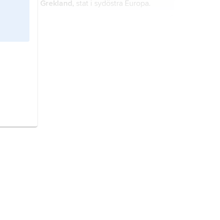
Grekland,
stat i sydöstra Europa.
Rumänien,
stat i sydöstra Europa.
Österrike,
stat i Centraleuropa.
Iran,
stat i Mellanöstern.
Finland,
stat i Nordeuropa.
Italien,
stat i södra Europa.
Sverige,
stat på Skandinaviska
halvön, norra Europa.
Storbritannien,
stat i västra Europa.