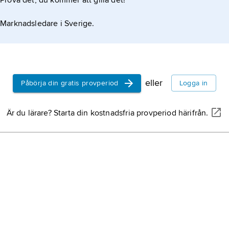
Prova det, du kommer att gilla det!
Marknadsledare i Sverige.
eller
Påbörja din gratis provperiod
Logga in
Är du lärare? Starta din kostnadsfria provperiod härifrån.