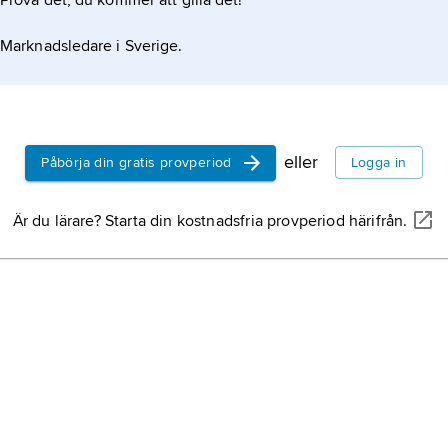
Prova det, du kommer att gilla det!
Marknadsledare i Sverige.
eller
Påbörja din gratis provperiod
Logga in
Är du lärare? Starta din kostnadsfria provperiod härifrån.