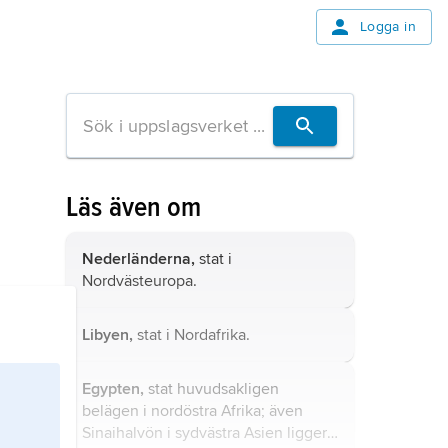
Logga in
Läs även om
Nederländerna,
stat i
Nordvästeuropa.
Libyen,
stat i Nordafrika.
Egypten,
stat huvudsakligen
belägen i nordöstra Afrika; även
Sinaihalvön i sydvästra Asien ligger