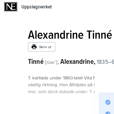
Uppslagsverket
Uppslagsverket
Alexandrine Tinné
Skriv ut
Tinné
Alexandrine,
,
1835–6
[tineʹ]
T. kartlade under 1860-talet Vita Nilens f
västlig riktning. Hon åtföljdes på sin första
mor, som dock dukade under. T. mördades 