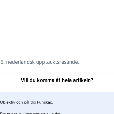
9, nederländsk upptäcktsresande.
löden och undersökte Nilbäckenets utsträckning i
Vill du komma åt hela artikeln?
 resa längs Nilen, inledd 1861, av sin faster och sin
av tuareger i Libyska öknen.
Objektiv och pålitlig kunskap.