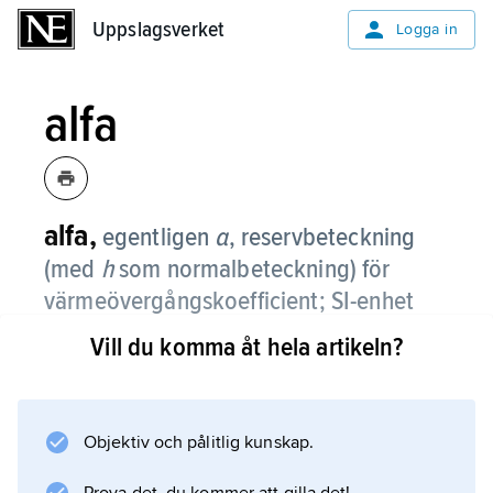
Uppslagsverket
Uppslagsverket
Logga in
alfa
alfa,
egentligen
α
,
reservbeteckning
(med
h
som normalbeteckning) för
värmeövergångskoefficient; SI-enhet
2
watt per kvadratmeterkelvin (W/m
K).
Vill du komma åt hela artikeln?
Objektiv och pålitlig kunskap.
Information om artikeln