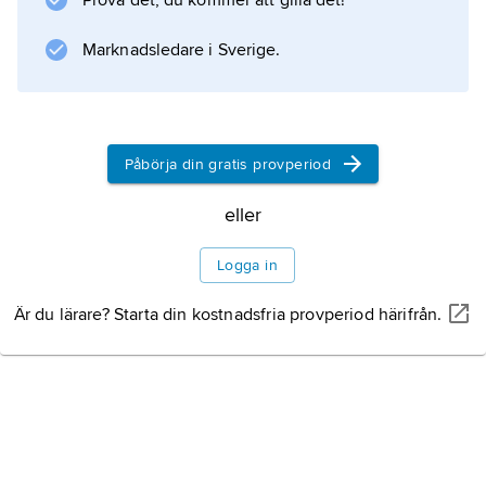
Prova det, du kommer att gilla det!
Marknadsledare i Sverige.
Påbörja din gratis provperiod
eller
Logga in
Är du lärare? Starta din kostnadsfria provperiod härifrån.