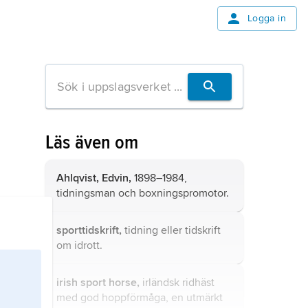
Logga in
Läs även om
Ahlqvist, Edvin,
1898–1984,
tidningsman och boxningspromotor.
sporttidskrift,
tidning eller tidskrift
om idrott.
irish sport horse,
irländsk ridhäst
med god hoppförmåga, en utmärkt