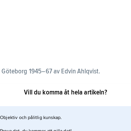
i Göteborg 1945–67 av Edvin Ahlqvist.
kända sportjournalister och fotografer. Ett rikt
Vill du komma åt hela artikeln?
kilt ägnade boxningen stort intresse.
Objektiv och pålitlig kunskap.