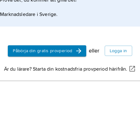
Prova det, du kommer att gilla det!
Marknadsledare i Sverige.
eller
Påbörja din gratis provperiod
Logga in
Är du lärare? Starta din kostnadsfria provperiod härifrån.