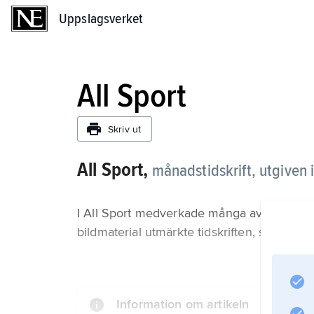
Uppslagsverket
Uppslagsverket
All Sport
Skriv ut
All Sport,
månadstidskrift, utgiven 
I All Sport medverkade många av våra mest 
bildmaterial utmärkte tidskriften, som särs
Information om artikeln