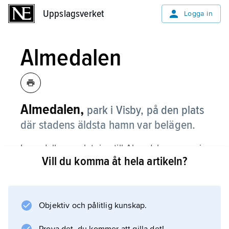
Uppslagsverket
Uppslagsverket
Logga in
Almedalen
Almedalen,
park i Visby, på den plats
där stadens äldsta hamn var belägen.
I omedelbar anslutning till Almedalen reser sig
Vill du komma åt hela artikeln?
Visbys äldsta byggnad, Kruttornet, uppförd
troligen på 1100-talet som försvarsbastion för
hamninloppet. Se även
Almedalsveckan
Objektiv och pålitlig kunskap.
.