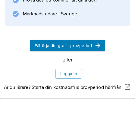
Prova det, du kommer att gilla det!
Marknadsledare i Sverige.
Information om artikeln
Påbörja din gratis provperiod
eller
Logga in
Är du lärare? Starta din kostnadsfria provperiod härifrån.