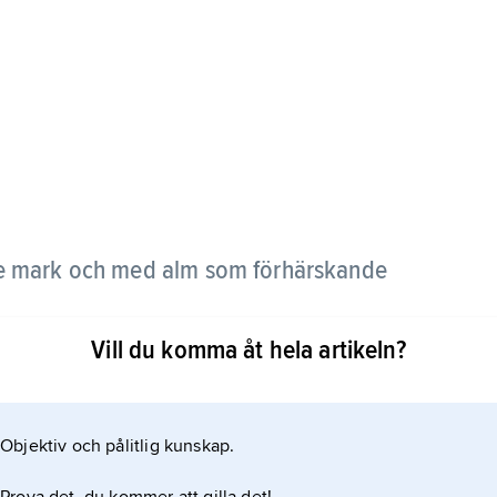
re mark och med alm som förhärskande
Vill du komma åt hela artikeln?
, särskilt på Öland och Gotland och andra kalkrika
frodig men artantalet örter relativt begränsat,
ch en del s.k. ogräs som här funnit en tillflyktsort.
Objektiv och pålitlig kunskap.