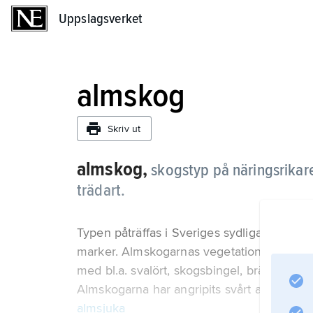
Uppslagsverket
Uppslagsverket
almskog
Skriv ut
almskog,
skogstyp på näringsrika
trädart.
Typen påträffas i Sveriges sydligaste delar
marker. Almskogarnas vegetation är mycket 
med bl.a. svalört, skogsbingel, brännässla o
Almskogarna har angripits svårt av
almsjuka