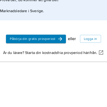
Prova det, du kommer att gilla det!
Marknadsledare i Sverige.
eller
Påbörja din gratis provperiod
Logga in
Är du lärare? Starta din kostnadsfria provperiod härifrån.