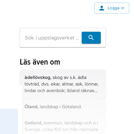
Logga in
Läs även om
ädellövskog,
skog av s.k. ädla
lövträd, dvs. ekar, almar, ask, lönnar,
lindar och avenbok; ibland räknas
också bok hit.
Öland,
landskap i Götaland.
Gotland,
kommun, landskap och ö i
Sverige, cirka 100 km från närmaste