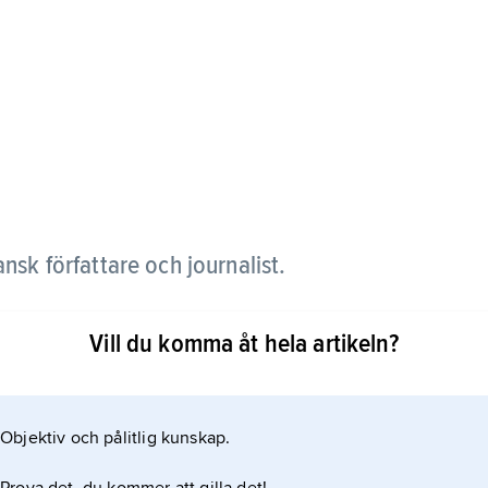
nsk författare och journalist.
l exempel
Vill du komma åt hela artikeln?
kom dock mer till sin rätt inom mindre omfångsrika
Objektiv och pålitlig kunskap.
ing botaniska kåserier. Karrs månadstidning Les