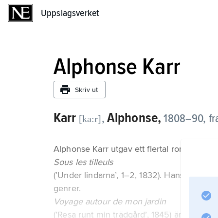
Uppslagsverket
Uppslagsverket
Alphonse Karr
Skriv ut
Karr
Alphonse,
,
1808–90, fra
[ka:r]
Alphonse Karr utgav ett flertal romaner, til
Sous les tilleuls
(’Under lindarna’, 1–2, 1832). Hans talang 
genrer.
Voyage autour de mon jardin
(’Resa runt min trädgård’, 1845) är en saml