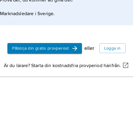
Prova det, du kommer att gilla det!
Marknadsledare i Sverige.
eller
Påbörja din gratis provperiod
Logga in
Är du lärare? Starta din kostnadsfria provperiod härifrån.