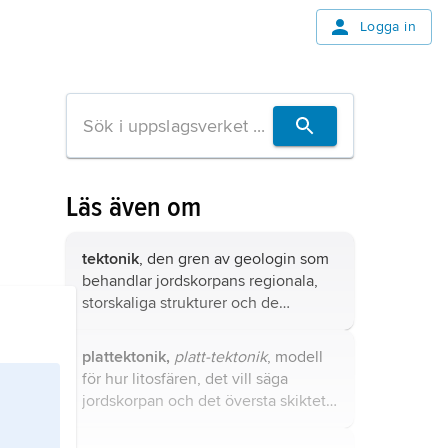
Logga in
Läs även om
tektonik
, den gren av geologin som
behandlar jordskorpans regionala,
storskaliga strukturer och de
processer som skapat dem.
plattektonik,
platt-tektonik
, modell
för hur litosfären, det vill säga
jordskorpan och det översta skiktet
av jordmanteln, är uppdelad i
segment,
plattor
, och hur dessa rör