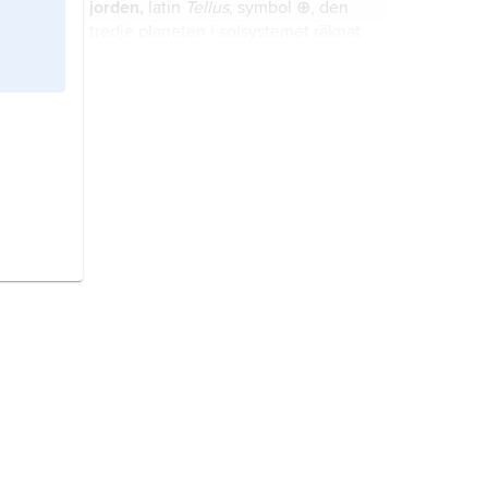
jorden,
latin
Tellus
, symbol ⊕, den
sig inbördes.
tredje planeten i solsystemet räknat
från solen.
Frankrike,
stat i Västeuropa.