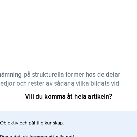
ämning på strukturella former hos de delar
djor och rester av sådana vilka bildats vid
tektonik
).
Vill du komma åt hela artikeln?
ggradig bergartsomvandling (metamorfos), plastisk
raniter och besläktade plutoniter). De ytligare
Objektiv och pålitlig kunskap.
 och med dem förknippade strukturer.