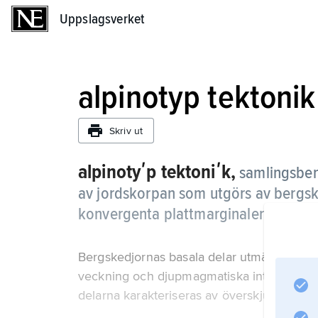
Uppslagsverket
Uppslagsverket
alpinotyp tektonik
Skriv ut
alpinotyʹp tektoniʹk,
samlingsben
av jordskorpan som utgörs av bergske
konvergenta plattmarginaler (se
plat
Bergskedjornas basala delar utmärks av hö
veckning och djupmagmatiska intrusioner (g
delarna karakteriseras av överskjutningar