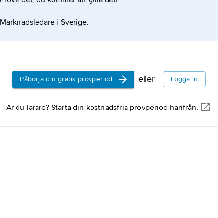
Prova det, du kommer att gilla det!
Marknadsledare i Sverige.
eller
Påbörja din gratis provperiod
Logga in
Är du lärare? Starta din kostnadsfria provperiod härifrån.