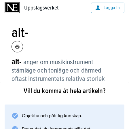
Uppslagsverket
Uppslagsverket
Logga in
alt-
alt-
anger om musikinstrument
stämläge och tonläge och därmed
oftast instrumentets relativa storlek
inom instrumentfamiljen.
Vill du komma åt hela artikeln?
Se under det aktuella instrumentnamnet, t.ex.
blockflöjt
och
Objektiv och pålitlig kunskap.
saxofon