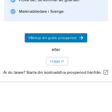
Prova det, du kommer att gilla det!
. Liksom den mänskliga altrösten håller sig
altinstrumenten i stort sett mellan sopran- och
Marknadsledare i Sverige.
tenorstämmor.
Påbörja din gratis provperiod
Information om artikeln
eller
Logga in
Är du lärare? Starta din kostnadsfria provperiod härifrån.