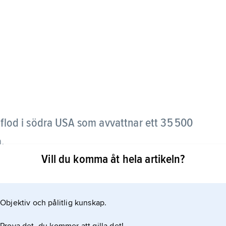
,
flod i södra USA som avvattnar ett 35 500
.
Vill du komma åt hela artikeln?
rna, rinner mot sydöst och faller ut i Atlanten.
Objektiv och pålitlig kunskap.