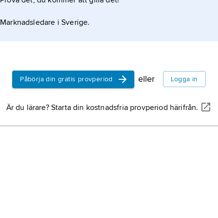
Prova det, du kommer att gilla det!
Marknadsledare i Sverige.
eller
Påbörja din gratis provperiod
Logga in
Är du lärare? Starta din kostnadsfria provperiod härifrån.