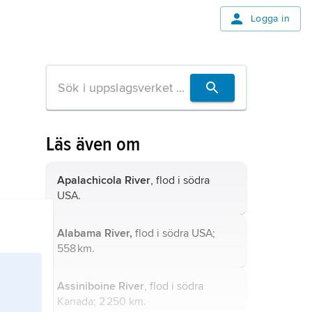
Logga in
Läs även om
Apalachicola River
, flod i södra
USA.
Alabama River,
flod i södra USA;
558 km.
Assiniboine River
, flod i södra
Kanada; 2 250 km.