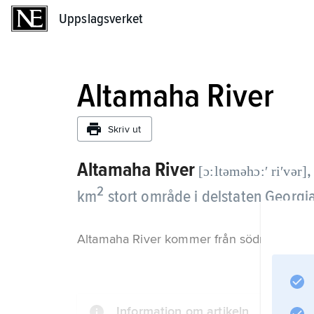
Uppslagsverket
Uppslagsverket
Altamaha River
Skriv ut
Altamaha River
[ɔ:ltəməhɔ:ʹ riʹvər]
2
km
stort område i delstaten Georgia
Altamaha River kommer från södra Appalache
Information om artikeln