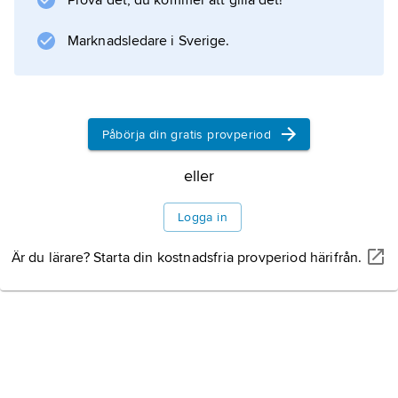
Prova det, du kommer att gilla det!
(’De inre trädgårdarna’, 1905). I
La amada inmóvil
Marknadsledare i Sverige.
(’Den orörliga älskade’, postumt utgivare 1920)
använder Nervo ett mer naket språk.
Påbörja din gratis provperiod
Information om artikeln
eller
Logga in
Är du lärare? Starta din kostnadsfria provperiod härifrån.