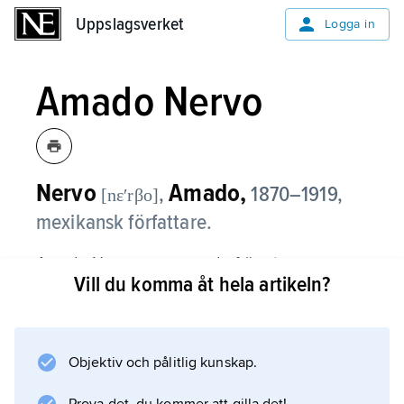
Uppslagsverket
Uppslagsverket
Logga in
Amado Nervo
Nervo
Amado,
,
1870–1919,
[nɛʹrβo]
mexikansk författare.
Amado Nervo var en av de främsta
Vill du komma åt hela artikeln?
företrädarna för den spanskamerikanska
modernismen, påverkad av Darío, särskilt av
hans musikalitet i poesin, vilket är tydligt i
diktsamlingen
Objektiv och pålitlig kunskap.
Los jardines interiores