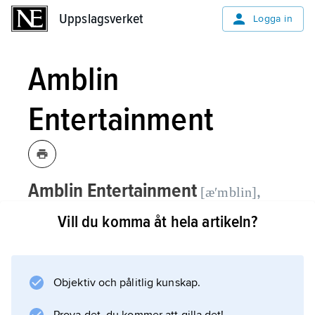
Uppslagsverket
Uppslagsverket
Logga in
Amblin
Entertainment
Amblin Entertainment
,
[æʹmblin]
amerikanskt filmbolag, grundat 1984 av
Vill du komma åt hela artikeln?
Steven Spielberg.
Amblin Entertainment har svarat för en rad
Objektiv och pålitlig kunskap.
filmer som, oavsett regissör, alla bär en
omisskännlig Spielbergsk prägel, såväl