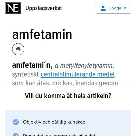
Uppslagsverket
Uppslagsverket
Logga in
amfetamin
amfetamiʹn,
α-metylfenyletylamin
,
syntetiskt
centralstimulerande medel
som kan ätas, drickas, inandas genom
näsan (snortas) eller injiceras.
Vill du komma åt hela artikeln?
Verkningar
Objektiv och pålitlig kunskap.
Vård och behandling