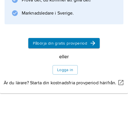
Prova det, du kommer att gilla det!
Marknadsledare i Sverige.
Historik
Kemiska egenskaper
Påbörja din gratis provperiod
eller
Amfetaminderivat
Logga in
Litteraturanvisning
Är du lärare? Starta din kostnadsfria provperiod härifrån.
Information om artikeln