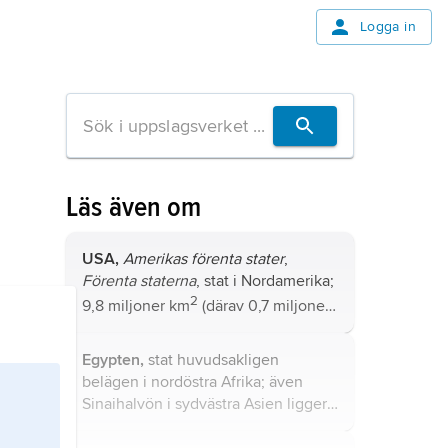
Logga in
Läs även om
USA,
Amerikas förenta stater
,
Förenta staterna
, stat i Nordamerika;
2
9,8 miljoner km
(därav 0,7 miljoner
2
km
vatten), 336,6 miljoner invånare
(2024).
Egypten,
stat huvudsakligen
belägen i nordöstra Afrika; även
Sinaihalvön i sydvästra Asien ligger
inom Egyptens gränser.