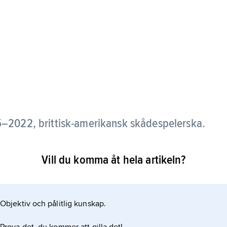
–2022, brittisk-amerikansk skådespelerska.
uterade i ”Gasljus” (1944) och spelade ofta bitska,
Vill du komma åt hela artikeln?
Objektiv och pålitlig kunskap.