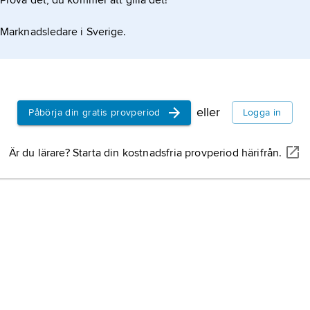
Prova det, du kommer att gilla det!
Marknadsledare i Sverige.
eller
Påbörja din gratis provperiod
Logga in
Är du lärare? Starta din kostnadsfria provperiod härifrån.