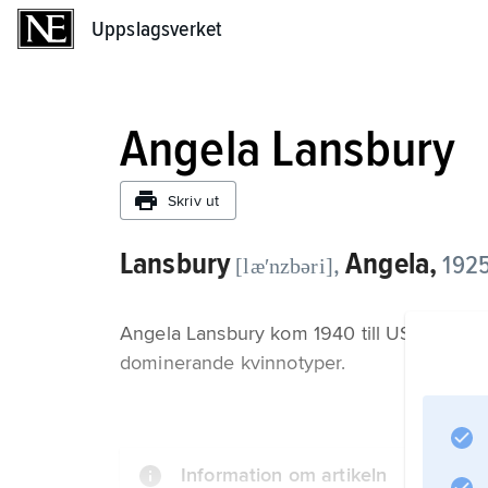
Uppslagsverket
Uppslagsverket
Angela Lansbury
Skriv ut
Lansbury
Angela,
,
1925
[læʹnzbəri]
Angela Lansbury kom 1940 till USA, filmdeb
dominerande kvinnotyper.
Information om artikeln