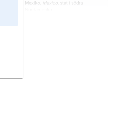
Mexiko
,
Mexico
, stat i södra
Nordamerika.
Sverige,
stat på Skandinaviska
halvön, norra Europa.
Afghanistan,
stat i sydvästra Asien.
Frankrike,
stat i Västeuropa.
Storbritannien,
stat i västra Europa.
Finland,
stat i Nordeuropa.