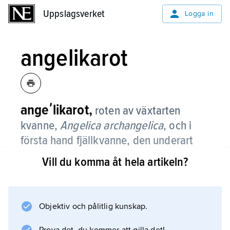
Uppslagsverket
Uppslagsverket
Logga in
angelikarot
angeʹlikarot,
roten av växtarten
kvanne,
Angelica archangelica
, och i
första hand fjällkvanne, den underart
som förekommer i fjällen.
Vill du komma åt hela artikeln?
Fjällkvannen, som mycket tidigt kom att
betraktas som läkeväxt, odlades i
klosterträdgårdar och odlas än i dag i
Objektiv och pålitlig kunskap.
Mellaneuropa. Roten ansågs vara