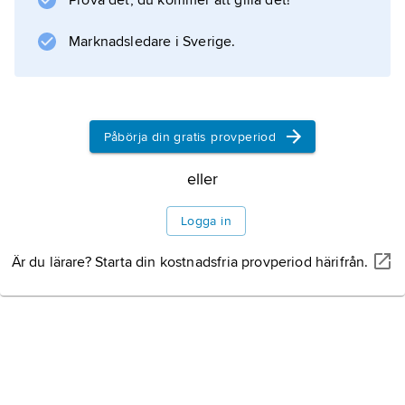
Prova det, du kommer att gilla det!
Marknadsledare i Sverige.
Påbörja din gratis provperiod
eller
Logga in
Är du lärare? Starta din kostnadsfria provperiod härifrån.