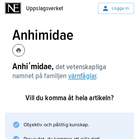
Uppslagsverket
Uppslagsverket
Logga in
Anhimidae
Anhiʹmidae,
det vetenskapliga
namnet på familjen
värnfåglar
.
Vill du komma åt hela artikeln?
Information om artikeln
Objektiv och pålitlig kunskap.