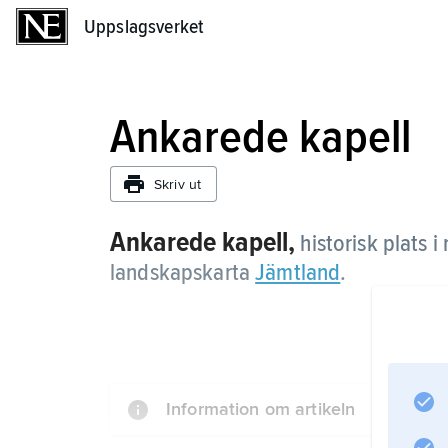
Uppslagsverket
Uppslagsverket
Ankarede kapell
Skriv ut
Ankarede kapell,
historisk plats i
landskapskarta
Jämtland
.
Information om artikeln