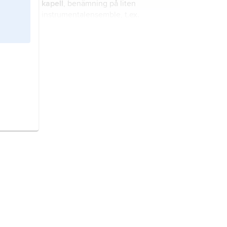
kapell
, benämning på liten
instrumentalensemble, t.ex.
danskapell och restaurangkapell.
Jäkkviks kapell
i Arjeplogs kommun,
Norrbottens län, byggdes
ursprungligen vid Lövmokk 1777 och
flyttades till sin nuvarande plats vid
1800-talets slut.
Borgasjön,
sjö i norra Jämtland; för
belägenhet se landskapskarta
Jämtland
.
Lilljorm,
sjö i norra Jämtland; för
belägenhet se landskapskarta
Jämtland
.
Raukasjön,
sjö i norra Jämtland; för
belägenhet se landskapskarta
Jämtland
.