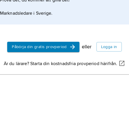
Prova det, du kommer att gilla det!
Marknadsledare i Sverige.
eller
Påbörja din gratis provperiod
Logga in
Är du lärare? Starta din kostnadsfria provperiod härifrån.