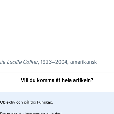
ie Lucille Collier
,
1923–2004, amerikansk
Vill du komma åt hela artikeln?
är hennes dansförmåga och sprittande komedihumör
nniskor” (1938), ”En dans med dej” (1948), ”New
53).
Objektiv och pålitlig kunskap.