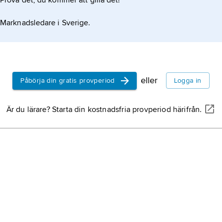
Prova det, du kommer att gilla det!
Marknadsledare i Sverige.
eller
Påbörja din gratis provperiod
Logga in
Är du lärare? Starta din kostnadsfria provperiod härifrån.