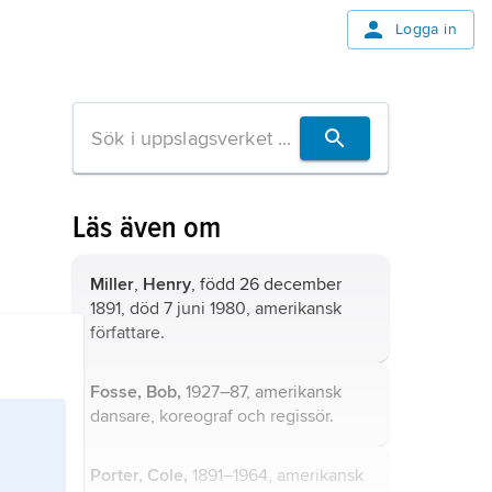
Logga in
Läs även om
Miller
,
Henry
, född 26 december
1891, död 7 juni 1980, amerikansk
författare.
Fosse, Bob,
1927–87, amerikansk
dansare, koreograf och regissör.
Porter,
Cole,
1891–1964, amerikansk