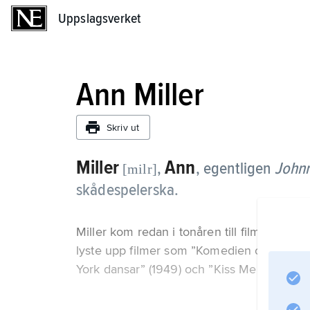
Uppslagsverket
Uppslagsverket
Ann Miller
Skriv ut
Miller
Ann
,
, egentligen
Johnn
[milr]
skådespelerska.
Miller kom redan i tonåren till filmen, d
lyste upp filmer som ”Komedien om oss mä
York dansar” (1949) och ”Kiss Me Kate” (19