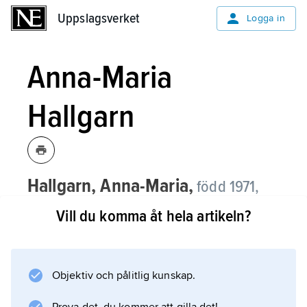
Uppslagsverket
Uppslagsverket
Logga in
Anna-Maria
Hallgarn
Hallgarn, Anna-Maria,
född 1971,
skådespelerska, sångerska och
Vill du komma åt hela artikeln?
musikalartist.
Anna-Maria Hallgarn debuterade
professionellt som skådespelerska 1995 i
Objektiv och pålitlig kunskap.
rollen som Martha i Sverigepremiären av