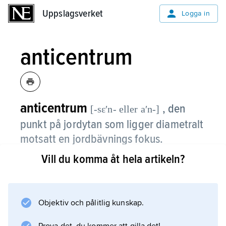
Uppslagsverket
Uppslagsverket
Logga in
anticentrum
anticentrum
, den
[-sɛʹn- eller aʹn-]
punkt på jordytan som ligger diametralt
motsatt en jordbävnings fokus.
Vill du komma åt hela artikeln?
Jämför
epicentrum
.
Objektiv och pålitlig kunskap.