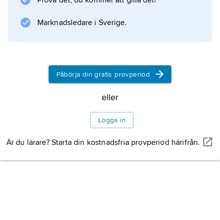
Prova det, du kommer att gilla det!
Information om artikeln
Marknadsledare i Sverige.
Påbörja din gratis provperiod
eller
Logga in
Är du lärare? Starta din kostnadsfria provperiod härifrån.