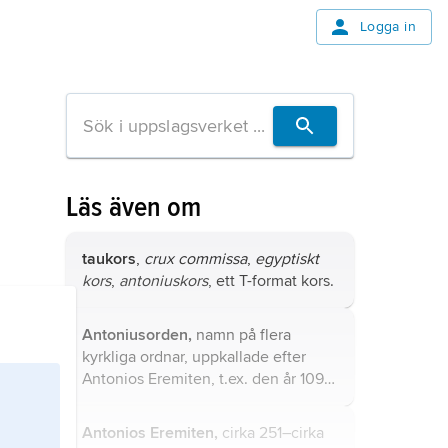
Logga in
Läs även om
taukors
,
crux commissa
,
egyptiskt
kors
,
antoniuskors
, ett T-format kors.
Antoniusorden,
namn på flera
kyrkliga ordnar, uppkallade efter
Antonios Eremiten, t.ex. den år 1095
i Frankrike grundade
Antonitorden
,
en hospitalsorden med särskilt syfte
Antonios Eremiten,
cirka 251–cirka
att vårda dem som insjuknat i