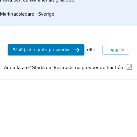
Prova det, du kommer att gilla det!
Marknadsledare i Sverige.
eller
Påbörja din gratis provperiod
Logga in
Är du lärare? Starta din kostnadsfria provperiod härifrån.