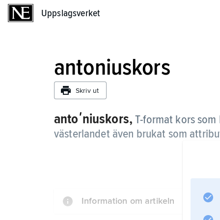
Uppslagsverket
Uppslagsverket
antoniuskors
Skriv ut
antoʹniuskors,
T-format kors som 
västerlandet även brukat som attribu
Information om artikeln