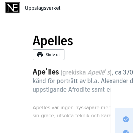
Uppslagsverket
Uppslagsverket
Apelles
Skriv ut
Apeʹlles
(grekiska
Apellēʹs
)
,
ca 370
känd för porträtt av bl.a. Alexander 
uppstigande Afrodite samt en allego
Apelles var ingen nyskapare men ansågs 
sin grace, utsökta teknik och karakteriseri