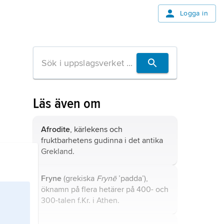
Logga in
Läs även om
Afrodite
, kärlekens och
fruktbarhetens gudinna i det antika
Grekland.
Fryne
(grekiska
Frynē
’padda’),
öknamn på flera hetärer på 400- och
300-talen f.Kr. i Athen.