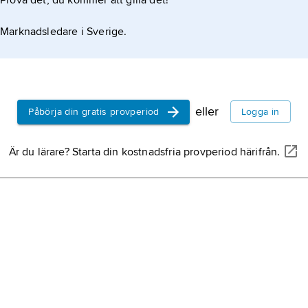
Prova det, du kommer att gilla det!
Marknadsledare i Sverige.
eller
Påbörja din gratis provperiod
Logga in
Är du lärare? Starta din kostnadsfria provperiod härifrån.