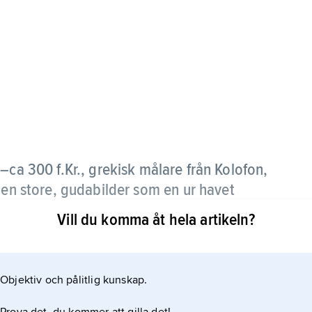
–ca 300 f.Kr., grekisk målare från Kolofon,
den store, gudabilder som en ur havet
risk målning,
Förtalet
.
Vill du komma åt hela artikeln?
som antikens mest framstående målare, berömd för
ngsförmåga. Inget av hans verk finns bevarat.
Objektiv och pålitlig kunskap.