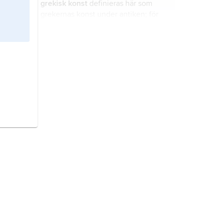
grekisk konst
definieras här som
grekernas konst under antiken; för
senare perioder se
Grekland
(Konst).
Kappadokien
(fornpersiska
Katpatuka
, grekiska
Kappadokia
),
forntida region i centrala Mindre
Asien, mellan Svartahavskusten och
Taurusbergen och floderna Halys
antiken,
benämning på tidsperioden
och Eufrat.
ca 800 f.Kr.–500 e.Kr. i Greklands
och Roms historia.
romersk konst,
konsten i antikens
Rom och i det romerska riket.
Blake
,
William,
född 28 november
1757, död 12 augusti 1827, brittisk
diktare och konstnär.