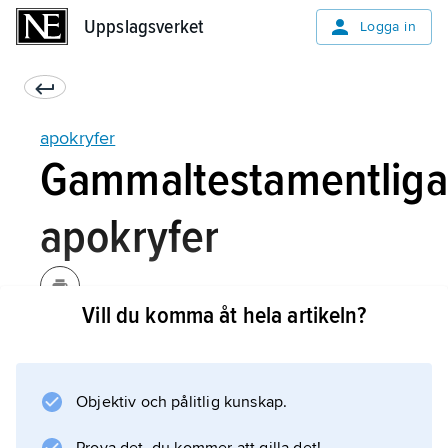
Uppslagsverket
Uppslagsverket
Logga in
apokryfer
Gammaltestamentliga
apokryfer
Vill du komma åt hela artikeln?
Denna grupp är rätt väl avgränsad. Den består
av judiska skrifter, i huvudsak från de båda
sista förkristna århundradena, som saknas i
Objektiv och pålitlig kunskap.
den av judarna erkända hebreiska bibeln.
Däremot finns de med i handskrifterna till