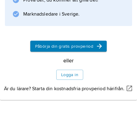
Prova det, du kommer att gilla det!
Septuaginta, den grekiska översättning av
Marknadsledare i Sverige.
Gamla Testamentet som antikens kristna
använde. De fungerade som vanliga
Påbörja din gratis provperiod
Information om artikeln
eller
Logga in
Är du lärare? Starta din kostnadsfria provperiod härifrån.