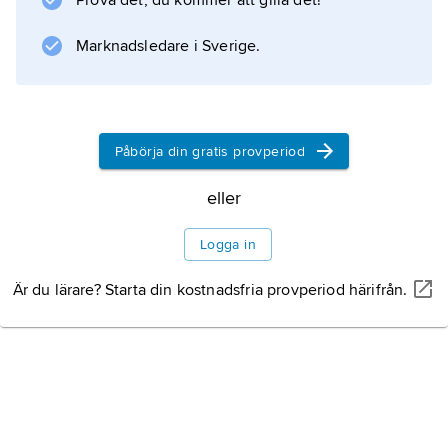
Prova det, du kommer att gilla det!
tillhör delvis en senare tid och visar ibland
Marknadsledare i Sverige.
spår av kristet inflytande. Somliga av
skrifterna citeras
Påbörja din gratis provperiod
Information om artikeln
eller
Logga in
Är du lärare? Starta din kostnadsfria provperiod härifrån.