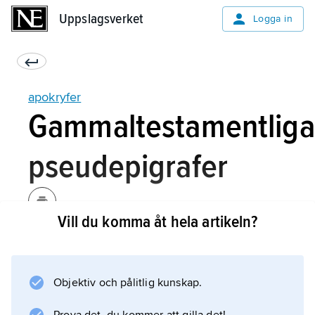
Uppslagsverket
Uppslagsverket
Logga in
apokryfer
Gammaltestamentliga
pseudepigrafer
Vill du komma åt hela artikeln?
Detta är en större grupp skrifter med betydligt
oklarare gränser. Också den ligger helt
utanför den judiska bibeln, fast den härrör från
Objektiv och pålitlig kunskap.
judisk miljö. Den är mer präglad av
apokalyptik än den föregående gruppen,