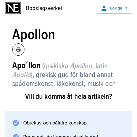
Uppslagsverket
Uppslagsverket
Logga in
Apollon
Apoʹllon
(grekiska
Apollōn
, latin
Apollo
)
,
grekisk gud för bland annat
spådomskonst, läkekonst, musik och
diktning.
Vill du komma åt hela artikeln?
I ”Iliaden” är Apollon en skrämmande gestalt,
som med sina pilar sänder en dödlig farsot
över grekerna, och i flera myter uppträder
Objektiv och pålitlig kunskap.
Apollon och hans syster