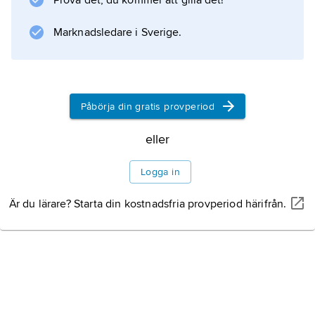
Prova det, du kommer att gilla det!
Marknadsledare i Sverige.
Påbörja din gratis provperiod
eller
Logga in
Är du lärare? Starta din kostnadsfria provperiod härifrån.