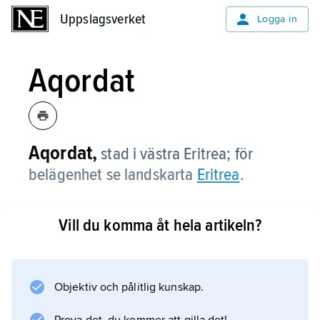
Uppslagsverket
Uppslagsverket
Logga in
Aqordat
Aqordat,
stad i västra Eritrea; för
belägenhet se landskarta
Eritrea
.
Vill du komma åt hela artikeln?
Information om artikeln
Objektiv och pålitlig kunskap.