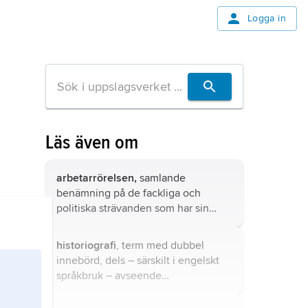
Logga in
Läs även om
arbetarrörelsen,
samlande
benämning på de fackliga och
politiska strävanden som har sin
sociala bas i arbetarklassen och som
syftar till att förbättra arbetarnas
historiografi
, term med dubbel
ekonomiska, sociala, kulturella och
innebörd, dels – särskilt i engelskt
politiska ställning.
språkbruk – avseende
historieskrivningens och
historieforskningens produkter, dels