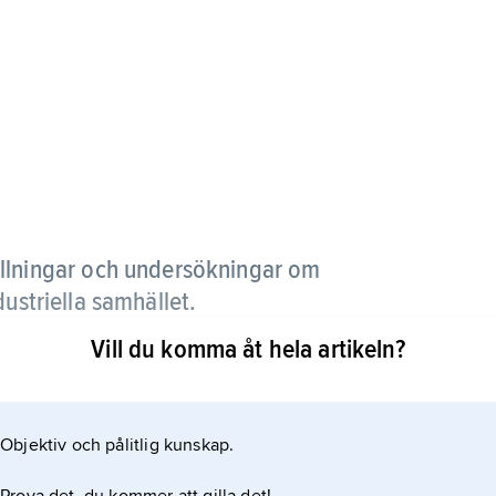
ällningar och undersökningar om
ustriella samhället.
Vill du komma åt hela artikeln?
historia brukar inkluderas, däremot inte
n mot studier av hantverkares historia under äldre
Objektiv och pålitlig kunskap.