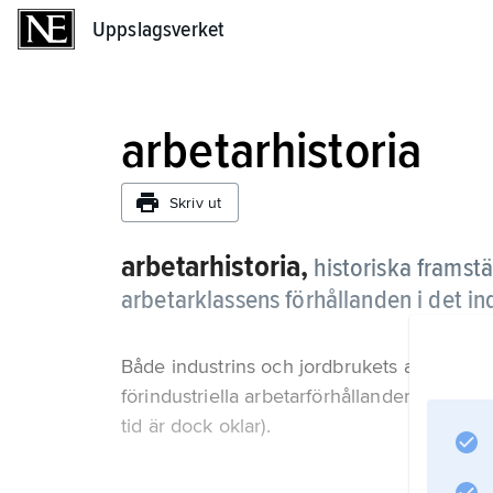
Uppslagsverket
Uppslagsverket
arbetarhistoria
Skriv ut
arbetarhistoria,
historiska framst
arbetarklassens förhållanden i det ind
Både industrins och jordbrukets arbetares 
förindustriella arbetarförhållanden (gränse
tid är dock oklar).