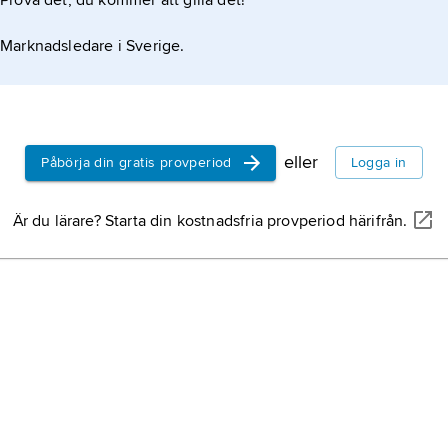
Prova det, du kommer att gilla det!
Marknadsledare i Sverige.
eller
Påbörja din gratis provperiod
Logga in
Är du lärare? Starta din kostnadsfria provperiod härifrån.