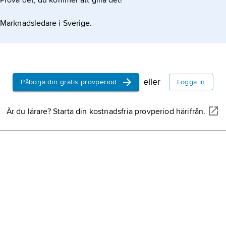
Prova det, du kommer att gilla det!
g
Marknadsledare i Sverige.
ska åtgärder
tik i förändring
eller
Påbörja din gratis provperiod
Logga in
Är du lärare? Starta din kostnadsfria provperiod härifrån.