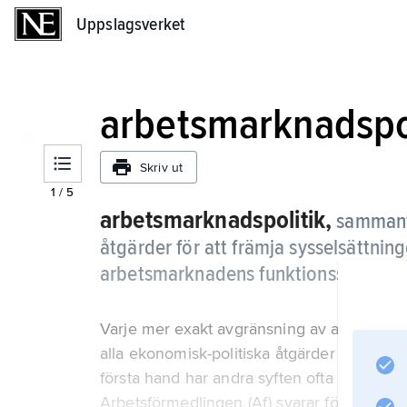
Uppslagsverket
Uppslagsverket
arbetsmarknadspol
Skriv ut
1
/
5
arbetsmarknadspolitik,
sammanf
åtgärder för att främja sysselsättni
arbetsmarknadens funktionssätt.
Varje mer exakt avgränsning av arbetsmarkn
alla ekonomisk-politiska åtgärder påverka
första hand har andra syften ofta motiveras
Arbetsförmedlingen (Af) svarar för att ar