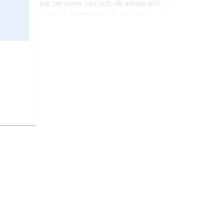
när personer kan och vill arbeta och
är aktivt arbetssökande men inte
finner arbete.
monetarism,
riktning inom
ekonomisk teori som understryker
penningmängdens betydelse för
prisnivån.
keynesianism,
riktning inom
nationalekonomisk makroteori som
uppstod under 1930-talet och hade
sitt största inflytande under 1950-
och 1960-talen; den är uppkallad
socialpolitik,
direkta eller indirekta
efter John Maynard Keynes.
statliga åtgärder för att tillförsäkra
enskilda individer drägliga
levnadsförhållanden, ”välfärd”, eller
med andra ord för att lösa eller
naturlig arbetslöshet,
förebygga sociala problem.
jämviktsarbetslöshet
, den
arbetslöshet mot vilken ekonomin
tenderar att röra sig på lång sikt.