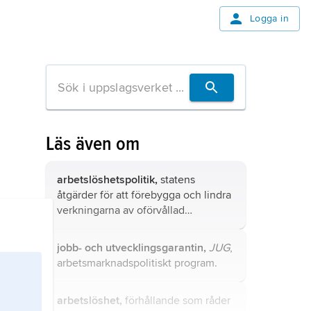
Logga in
Läs även om
arbetslöshetspolitik,
statens
åtgärder för att förebygga och lindra
verkningarna av oförvållad
arbetslöshet.
jobb- och utvecklingsgarantin,
JUG
,
arbetsmarknadspolitiskt program.
arbetslöshet,
förhållande som råder