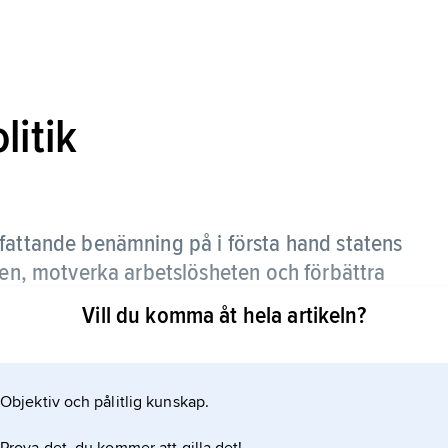
itik
attande benämning på i första hand statens
ngen, motverka arbetslösheten och förbättra
Vill du komma åt hela artikeln?
adspolitiken blir i viss mån godtycklig eftersom
r arbetsmarknaden och eftersom åtgärder som i
Objektiv och pålitlig kunskap.
 med sysselsättningspolitiska skäl.
betsmarknadspolitiken genomförs i enlighet med de