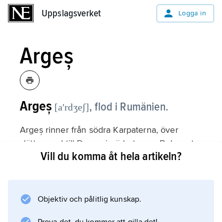
Uppslagsverket
Uppslagsverket
Logga in
Argeș
Argeș
,
flod i Rumänien.
[aʹrdʒeʃ]
Argeș rinner från södra Karpaterna, över
slätten ned till Donau i närheten av Bukarest.
Vill du komma åt hela artikeln?
Längd 256 km.
Objektiv och pålitlig kunskap.
Information om artikeln