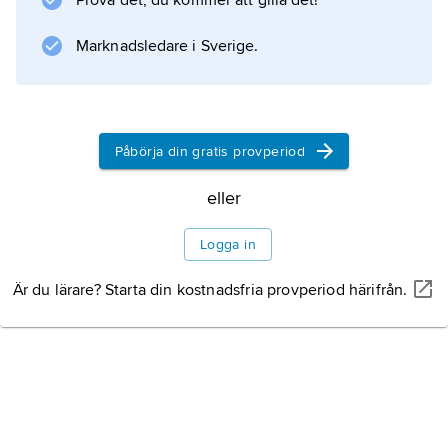
Prova det, du kommer att gilla det!
Marknadsledare i Sverige.
Påbörja din gratis provperiod
eller
Logga in
Är du lärare? Starta din kostnadsfria provperiod härifrån.