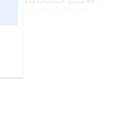
Ariel,
kulturtidskrift, grundad 1919
under namnet
Studiekamraten
.
Ariel
, benämning på Jerusalem,
använd i Jesaja 29:1.
Ariel,
Atmospheric Remote-sensing
Infrared Exoplanet Large-
survey
, europeiskt rymdteleskop för
studier av transiterande
exoplaneters atmosfärer.
Caliban
, ”en vild och vanskapt slav”,
gestalt i Shakespeares ”The
Tempest” (”Stormen”).
Ariel
, brittiska motorcyklar,
tillverkade från 1902 i Birmingham.
Konewka
,
Paul,
1841–71, tysk