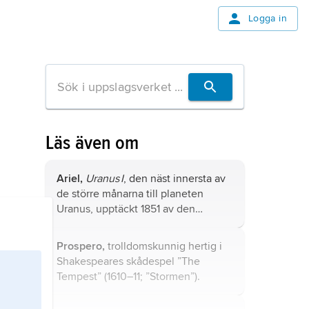
Logga in
Läs även om
Ariel,
Uranus I
, den näst innersta av
de större månarna till planeten
Uranus, upptäckt 1851 av den
brittiske amatörastronomen William
Lassell.
Prospero,
trolldomskunnig hertig i
Shakespeares skådespel ”The
Tempest” (1610–11; ”Stormen”).