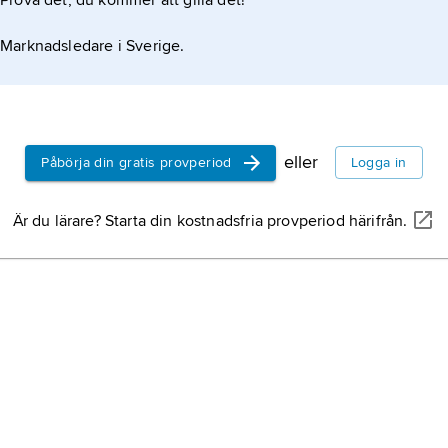
Prova det, du kommer att gilla det!
Marknadsledare i Sverige.
eller
Påbörja din gratis provperiod
Logga in
Är du lärare? Starta din kostnadsfria provperiod härifrån.