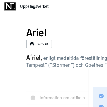
Uppslagsverket
Uppslagsverket
Ariel
Skriv ut
Aʹriel,
enligt medeltida föreställni
Tempest” (”Stormen”) och Goethes ”F
Information om artikeln