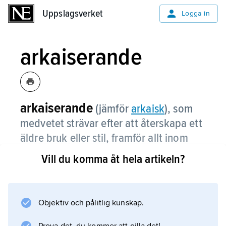
Uppslagsverket
Uppslagsverket
Logga in
arkaiserande
arkaiserande
(jämför
arkaisk
), som
medvetet strävar efter att återskapa ett
äldre bruk eller stil, framför allt inom
konst och litteratur.
Vill du komma åt hela artikeln?
Objektiv och pålitlig kunskap.
Information om artikeln