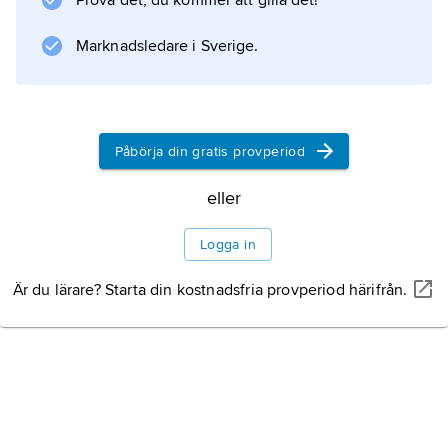
Prova det, du kommer att gilla det!
Marknadsledare i Sverige.
Påbörja din gratis provperiod
eller
Logga in
Är du lärare? Starta din kostnadsfria provperiod härifrån.