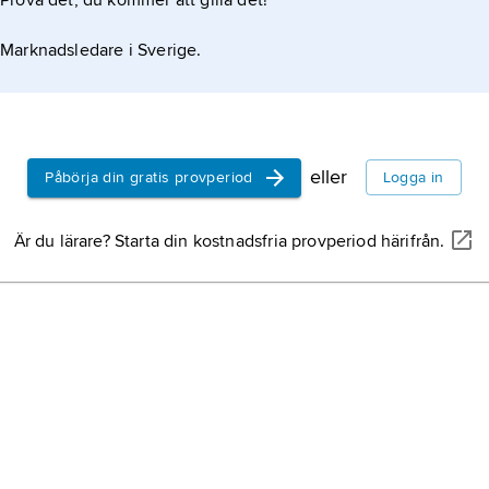
Prova det, du kommer att gilla det!
Marknadsledare i Sverige.
eller
Påbörja din gratis provperiod
Logga in
Är du lärare? Starta din kostnadsfria provperiod härifrån.