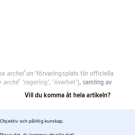
ska
archeiʹon
’förvaringsplats för officiella
av
archēʹ
’regering’, ’överhet’)
,
samling av
); termen används även för den lokal där
Vill du komma åt hela artikeln?
institution som lagrar och vårdar dem.
Objektiv och pålitlig kunskap.