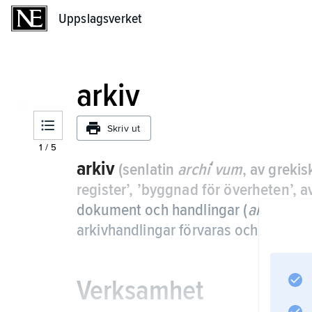
Uppslagsverket
Uppslagsverket
arkiv
Skriv ut
1
/
5
arkiv
(senlatin
archiʹvum
, av greki
register’, ’byggnad för överheten’, 
dokument och handlingar (
arkivalier
arkivhandlingar förvaras och för den 
Verksamhet