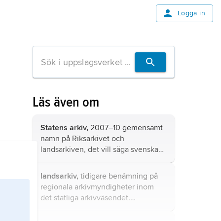
Logga in
Läs även om
Statens arkiv,
2007–10 gemensamt
namn på
Riksarkivet
och
landsarkiven
, det vill säga svenska
statens arkivmyndigheter och
arkivdepåer.
landsarkiv,
tidigare benämning på
regionala arkivmyndigheter inom
det statliga arkivväsendet.
Landsarkiven upphörde som egna
enheter inom Riksarkivet 2020.