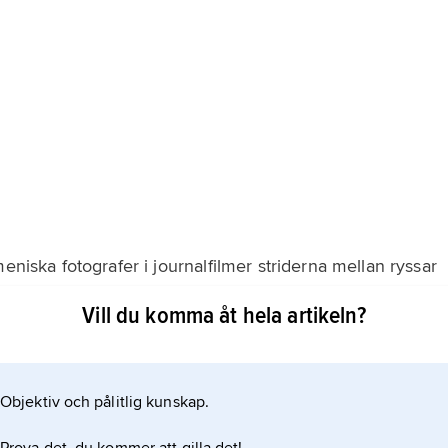
eniska fotografer i journalfilmer striderna mellan ryssar
 Som den första armeniska spelfilmen betraktas A.
Vill du komma åt hela artikeln?
er den korta självständigheten förstatligades filmen
en Amo Bek-Nazarov, som för lång tid framöver hade en
Objektiv och pålitlig kunskap.