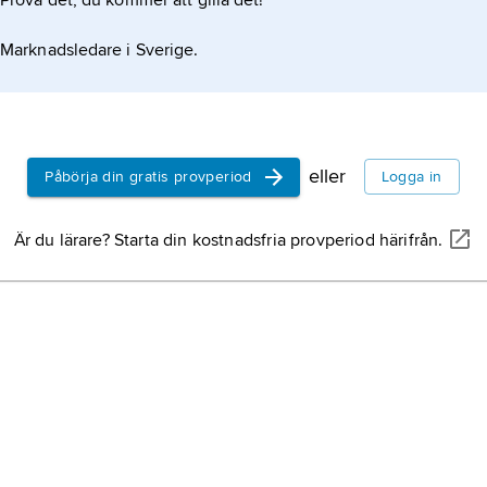
Prova det, du kommer att gilla det!
Marknadsledare i Sverige.
eller
Påbörja din gratis provperiod
Logga in
Är du lärare? Starta din kostnadsfria provperiod härifrån.