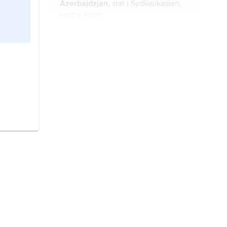
Azerbajdzjan,
stat i Sydkaukasien,
västra Asien.
Armenien,
historisk region i Främre
2
Asien; 300 000–400 000 km
.
Georgien
, stat i västra Kaukasien,
nordvästra Asien.
Kazakstan,
Kazachstan
, stat
belägen mellan Kaspiska havet och
Altajbergen.
Kirgizistan
, stat i Centralasien.
Mongoliet,
stat i inre Asien mellan
Ryssland i norr och Kina i söder.