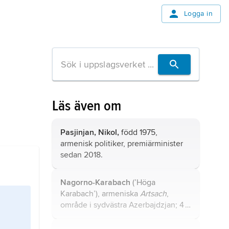
Logga in
Läs även om
Pasjinjan, Nikol,
född 1975,
armenisk politiker, premiärminister
sedan 2018.
Nagorno-Karabach
(’Höga
Karabach’), armeniska
Artsach
,
område i sydvästra Azerbajdzjan; 4
2
400 km
, 141 400 invånare (2011).