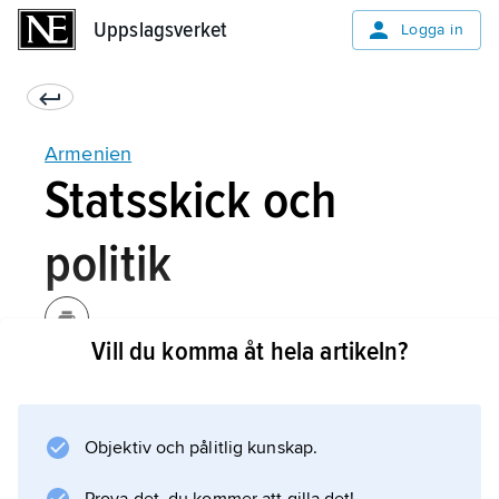
Uppslagsverket
Uppslagsverket
Logga in
Armenien
Statsskick och
politik
Vill du komma åt hela artikeln?
Statsskick
Politisk bakgrund
Objektiv och pålitlig kunskap.