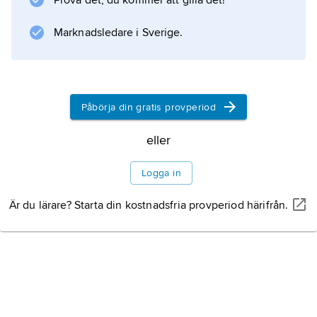
Aktuell politik
Prova det, du kommer att gilla det!
Marknadsledare i Sverige.
Information om artikeln
Påbörja din gratis provperiod
eller
Logga in
Är du lärare? Starta din kostnadsfria provperiod härifrån.