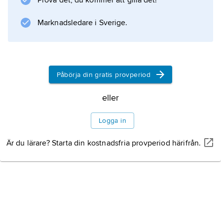
Prova det, du kommer att gilla det!
Marknadsledare i Sverige.
Påbörja din gratis provperiod
eller
Logga in
Är du lärare? Starta din kostnadsfria provperiod härifrån.