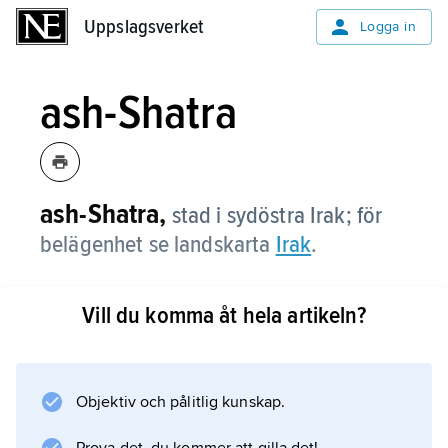
Uppslagsverket
Uppslagsverket
Logga in
ash-Shatra
ash-Shatra,
stad i sydöstra Irak; för
belägenhet se landskarta
Irak
.
Vill du komma åt hela artikeln?
Information om artikeln
Objektiv och pålitlig kunskap.