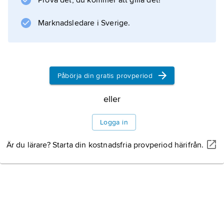
Prova det, du kommer att gilla det!
Nya dammen
Marknadsledare i Sverige.
Påbörja din gratis provperiod
Information om artikeln
eller
Logga in
Är du lärare? Starta din kostnadsfria provperiod härifrån.