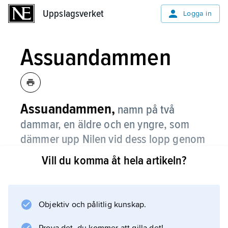
Uppslagsverket
Uppslagsverket
Logga in
Assuandammen
Assuandammen,
namn på två
dammar, en äldre och en yngre, som
dämmer upp Nilen vid dess lopp genom
Egypten, belägna nära staden Assuan.
Vill du komma åt hela artikeln?
De används för vattenreglering och
elproduktion.
Objektiv och pålitlig kunskap.
Gamla dammen